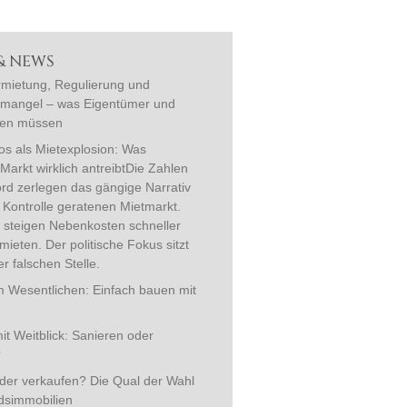
 & NEWS
rmietung, Regulierung und
angel – was Eigentümer und
sen müssen
s als Mietexplosion: Was
arkt wirklich antreibtDie Zahlen
rd zerlegen das gängige Narrativ
Kontrolle geratenen Mietmarkt.
h steigen Nebenkosten schneller
tmieten. Der politische Fokus sitzt
r falschen Stelle.
 Wesentlichen: Einfach bauen mit
it Weitblick: Sanieren oder
?
der verkaufen? Die Qual der Wahl
dsimmobilien