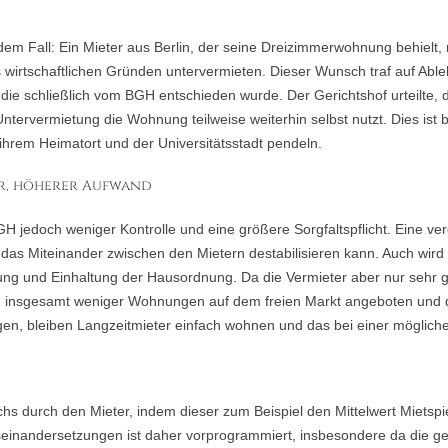
dem Fall: Ein Mieter aus Berlin, der seine Dreizimmerwohnung behielt,
wirtschaftlichen Gründen untervermieten. Dieser Wunsch traf auf Abl
 die schließlich vom BGH entschieden wurde. Der Gerichtshof urteilte, 
ntervermietung die Wohnung teilweise weiterhin selbst nutzt. Dies ist 
 ihrem Heimatort und der Universitätsstadt pendeln.
r, höherer Aufwand
H jedoch weniger Kontrolle und eine größere Sorgfaltspflicht. Eine ver
 das Miteinander zwischen den Mietern destabilisieren kann. Auch wird 
erung und Einhaltung der Hausordnung. Da die Vermieter aber nur sehr
n insgesamt weniger Wohnungen auf dem freien Markt angeboten und 
gen, bleiben Langzeitmieter einfach wohnen und das bei einer möglich
hs durch den Mieter, indem dieser zum Beispiel den Mittelwert Mietspi
useinandersetzungen ist daher vorprogrammiert, insbesondere da die