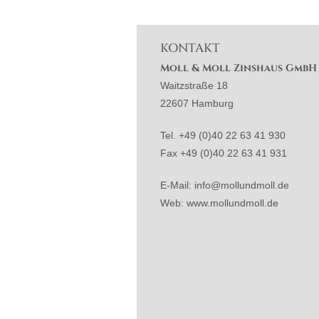
KONTAKT
Moll & Moll Zinshaus GmbH
Waitzstraße 18
22607 Hamburg
Tel. +49 (0)40 22 63 41 930
Fax +49 (0)40 22 63 41 931
E-Mail: info@mollundmoll.de
Web: www.mollundmoll.de