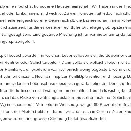
alb eine möglichst homogene Hausgemeinschaft. Wir haben in der Praxis
nd oder Einkommen, sind wichtig. Zu viel Homogenität jedoch schädlic
ell eine eingeschworene Gemeinschaft, die basierend auf ihrem kollek
rchzusetzen, für die es keinerlei rechtliche Grundlage gibt. Spätest
 angesagt sein. Eine gesunde Mischung ist für Vermieter am Ende ta
Fingerspitzengefühl.
eispiel bedacht werden, in welchen Lebensphasen sich die Bewohner d
 Rentner oder Schichtarbeiter? Dann sollte sie vielleicht lieber nicht a
ter Familie wären wiederum wahrscheinlich wenig begeistert, wenn dir
ythmen einzieht. Noch ein Tipp zur Konfliktprävention und -lösung: Be
her individuellen Lebensphase diese sich gerade befinden. Denn zu B
ihren Bedürfnissen nicht wahrgenommen fühlen. Ebenfalls wichtig bei d
ziert das Risiko von Zahlungsausfällen. So sollten nicht nur Selbststä
W) im Haus leben. Vermieter in Wolfsburg, wo gut 60 Prozent der Bevölk
nk unserer Mieterstrukturen haben wir aber auch in Corona-Zeiten kau
gen werden. Eine gewisse Streuung bietet also Sicherheit.