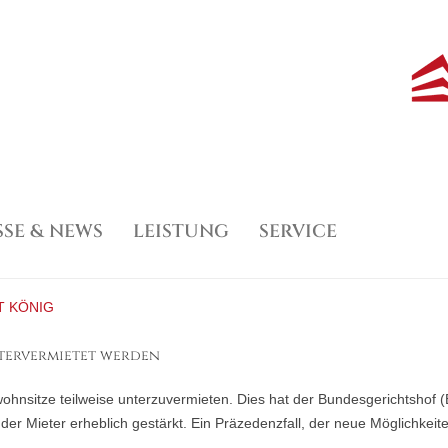
SSE & NEWS
LEISTUNG
SERVICE
SESPIEGEL
HABER
MITGLIEDSCHAFTEN
NEWS
BERATUNG
VERWALTUNG
DOWNLOADS
VERMITTLU
KONTAKT
T KÖNIG
tervermietet werden
twohnsitze teilweise unterzuvermieten. Dies hat der Bundesgerichtshof
der Mieter erheblich gestärkt. Ein Präzedenzfall, der neue Möglichkeite