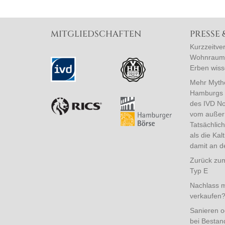
MITGLIEDSCHAFTEN
PRESSE
Kurzzeitve
Wohnraumm
Erben wis
Mehr Mytho
Hamburgs M
des IVD No
vom außer 
Tatsächlic
als die Kal
damit an de
Zurück zum
Typ E
Nachlass m
verkaufen
Sanieren o
bei Bestan