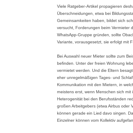
Viele Ratgeber-Artikel propagieren desh
Überschneidungen, etwa bei Bildungssta
Gemeinsamkeiten haben, bildet sich schn
versucht, Forderungen beim Vermieter du
WhatsApp-Gruppe gründen, sollte Obacht
Variante, vorausgesetzt, sie erfolgt mit 
Bei Auswahl neuer Mieter sollte zum B
befinden. Unter der freien Wohnung leben
vermietet werden. Und die Eltern besag
eher unregelmäßigen Tages- und Schlafrh
Kommunikation mit den Mietern, in welc
meistens erst, wenn Menschen sich mit 
Heterogenität bei den Berufsständen redu
großen Arbeitgebers (etwa Airbus oder V
können gerade ein Lied davo singen. Da
Einzelner können vom Kollektiv aufgefan