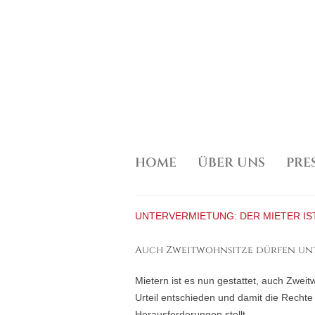
SKIP TO CONTENT
HOME
ÜBER UNS
PRE
UNTERNEHMEN
PRES
IN
UNTERVERMIETUNG: DER MIETER IS
Auch Zweitwohnsitze dürfen un
Mietern ist es nun gestattet, auch Zwei
Urteil entschieden und damit die Rechte 
Herausforderungen stellt.