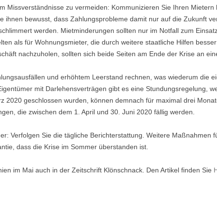
um Missverständnisse zu vermeiden: Kommunizieren Sie Ihren Mietern kl
 ihnen bewusst, dass Zahlungsprobleme damit nur auf die Zukunft v
schlimmert werden. Mietminderungen sollten nur im Notfall zum Einsa
en als für Wohnungsmieter, die durch weitere staatliche Hilfen besse
häft nachzuholen, sollten sich beide Seiten am Ende der Krise an ein
hlungsausfällen und erhöhtem Leerstand rechnen, was wiederum die ei
r Eigentümer mit Darlehensverträgen gibt es eine Stundungsregelung, w
März 2020 geschlossen wurden, können demnach für maximal drei Monat
gen, die zwischen dem 1. April und 30. Juni 2020 fällig werden.
mer: Verfolgen Sie die tägliche Berichterstattung. Weitere Maßnahmen f
ntie, dass die Krise im Sommer überstanden ist.
hien im Mai auch in der Zeitschrift Klönschnack. Den Artikel finden Sie