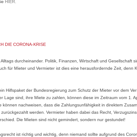
Sie
HIER
.
H DIE CORONA-KRISE
Alltags durcheinander. Politik, Finanzen, Wirtschaft und Gesellschaf
 für Mieter und Vermieter ist dies eine herausfordernde Zeit, denn Ku
in Hilfspaket der Bundesregierung zum Schutz der Mieter vor dem Verlu
r Lage sind, ihre Miete zu zahlen, können diese im Zeitraum vom 1. Apr
ie können nachweisen, dass die Zahlungsunfähigkeit in direktem Zus
 zurückgezahlt werden. Vermieter haben dabei das Recht, Verzugszins
rschied. Die Mieten sind nicht gemindert, sondern nur gestundet!
echt ist richtig und wichtig, denn niemand sollte aufgrund des Coro