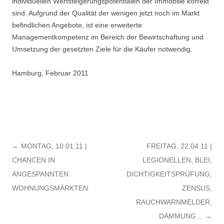
individuellen Wertsteigerungspotentialen der Immobilie korrekt
sind. Aufgrund der Qualität der wenigen jetzt noch im Markt
befindlichen Angebote, ist eine erweiterte
Managementkompetenz im Bereich der Bewirtschaftung und
Umsetzung der gesetzten Ziele für die Käufer notwendig.
Hamburg, Februar 2011
Post navigation
←
MONTAG, 10.01.11 |
FREITAG, 22.04.11 |
CHANCEN IN
LEGIONELLEN, BLEI,
ANGESPANNTEN
DICHTIGKEITSPRÜFUNG,
WOHNUNGSMÄRKTEN.
ZENSUS,
RAUCHWARNMELDER,
DÄMMUNG…
→